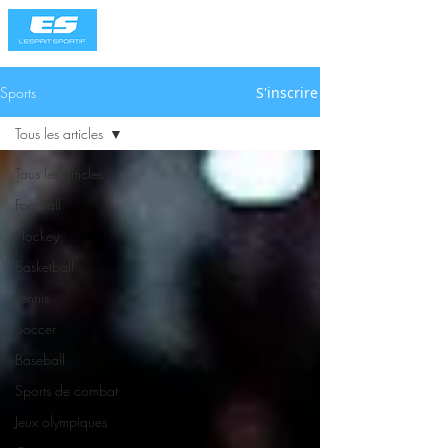
Sports
S'inscrire
Tous les articles
Tous les articles
Football
Hockey
Basketball
Tennis
Soccer
Baseball
Sports de combat
Jeux olympiques