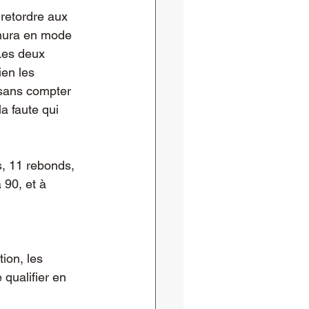
 retordre aux 
imura en mode 
Les deux 
en les 
 sans compter 
la faute qui 
, 11 rebonds, 
 90, et à 
ion, les 
qualifier en 