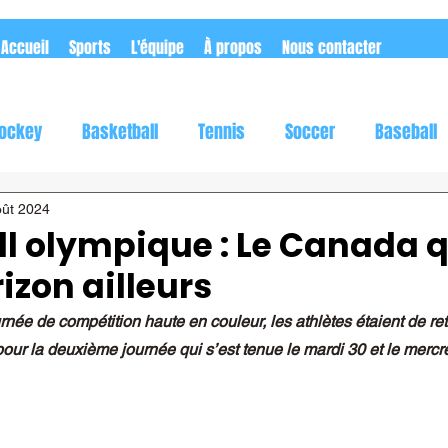
Accueil
Sports
L'équipe
À propos
Nous contacter
ockey
Basketball
Tennis
Soccer
Baseball
utomobile
Rugby
Flag football
oût 2024
l olympique : Le Canada qu
izon ailleurs
née de compétition haute en couleur, les athlètes étaient de ret
our la deuxième journée qui s’est tenue le mardi 30 et le mercred