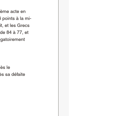
xième acte en 
 points à la mi-
, et les Grecs 
de 84 à 77, et 
igatoirement 
ès le 
s sa défaite 