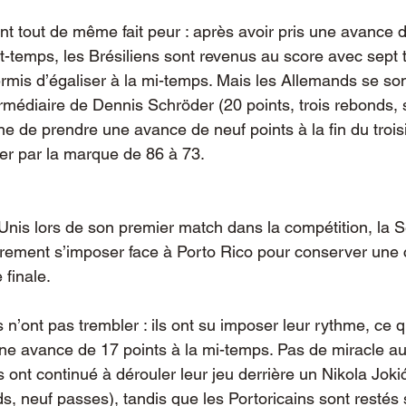
t tout de même fait peur : après avoir pris une avance d
-temps, les Brésiliens sont revenus au score avec sept ti
ermis d’égaliser à la mi-temps. Mais les Allemands se sont
rmédiaire de Dennis Schröder (20 points, trois rebonds, 
ne de prendre une avance de neuf points à la fin du troi
er par la marque de 86 à 73.
-Unis lors de son premier match dans la compétition, la S
oirement s’imposer face à Porto Rico pour conserver une
 finale.
s n’ont pas trembler : ils ont su imposer leur rythme, ce qu
e avance de 17 points à la mi-temps. Pas de miracle au
s ont continué à dérouler leur jeu derrière un Nikola Jok
s, neuf passes), tandis que les Portoricains sont restés