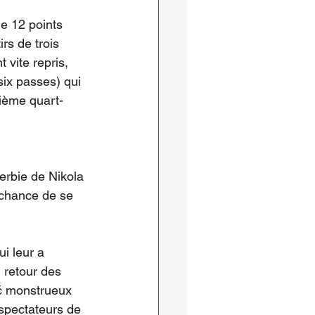
e 12 points 
rs de trois 
 vite repris, 
six passes) qui 
sième quart-
erbie de Nikola 
 chance de se 
i leur a 
 retour des 
ić monstrueux 
 spectateurs de 