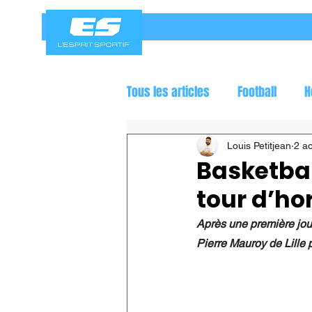
Tous les articles
Football
H
Jeux olympiques
Course a
Louis Petitjean
2 a
Basketbal
tour d’hor
Après une première jour
Pierre Mauroy de Lille p