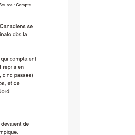
 Source : Compte 
s Canadiens se 
inale dès la 
 qui comptaient 
 repris en 
 cinq passes) 
s, et de 
Jordi 
 devaient de 
ympique.