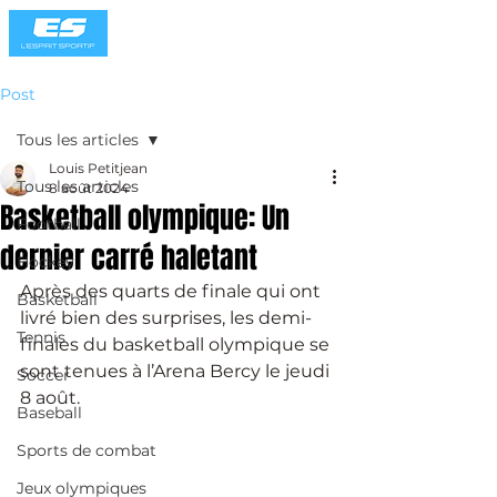
Post
Tous les articles
Louis Petitjean
Tous les articles
8 août 2024
Basketball olympique: Un
Football
dernier carré haletant
Hockey
Après des quarts de finale qui ont 
Basketball
livré bien des surprises, les demi-
Tennis
finales du basketball olympique se 
sont tenues à l’Arena Bercy le jeudi 
Soccer
8 août.
Baseball
Sports de combat
Jeux olympiques