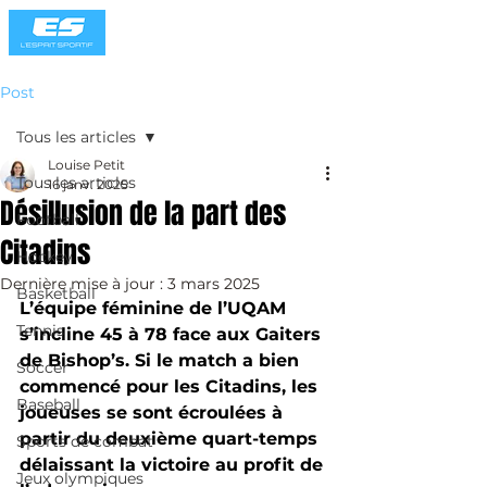
Post
Tous les articles
Louise Petit
Tous les articles
16 janv. 2025
Désillusion de la part des
Football
Citadins
Hockey
Dernière mise à jour :
3 mars 2025
Basketball
L’équipe féminine de l’UQAM 
Tennis
s’incline 45 à 78 face aux Gaiters 
de Bishop’s. Si le match a bien 
Soccer
commencé pour les Citadins, les 
Baseball
joueuses se sont écroulées à 
partir du deuxième quart-temps 
Sports de combat
délaissant la victoire au profit de 
Jeux olympiques