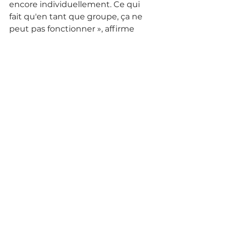
encore individuellement. Ce qui 
fait qu'en tant que groupe, ça ne 
peut pas fonctionner », affirme 
Gerry Neree.
Selon lui, les joueuses de son 
effectif ont un retard trop 
important comparé aux autres 
équipes du Québec. « On est dans 
une ligue où les filles sont en train 
de perfectionner leurs skills, et moi 
j'ai des filles qui sont en train 
d'apprendre. Ça ne fonctionne pas. 
»
Finalement, l'entraîneur en chef 
des Citadins conclut qu’il va devoir 
réfléchir à son effectif pour les 
prochaines années. « Le 