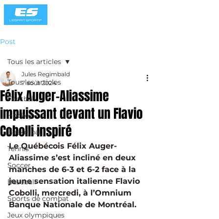
Post
Tous les articles
Jules Regimbald
Tous les articles
7 août 2024
Félix Auger-Aliassime
Football
impuissant devant un Flavio
Hockey
Cobolli inspiré
Basketball
Le Québécois Félix Auger-
Tennis
Aliassime s’est incliné en deux 
Soccer
manches de 6-3 et 6-2 face à la 
jeune sensation italienne Flavio 
Baseball
Cobolli, mercredi, à l’Omnium 
Sports de combat
Banque Nationale de Montréal. 
Jeux olympiques