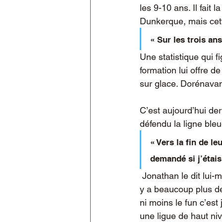
les 9-10 ans. Il fai
Dunkerque, mais cett
« Sur les trois ans
Une statistique qui f
formation lui offre d
sur glace. Dorénavant,
C’est aujourd’hui der
défendu la ligne ble
« Vers la fin de le
demandé si j’étais
 Jonathan le dit lui-même: coacher des jeunes et des pros c’est complètement différent, « il 
y a beaucoup plus de 
ni moins le fun c’es
une ligue de haut niv