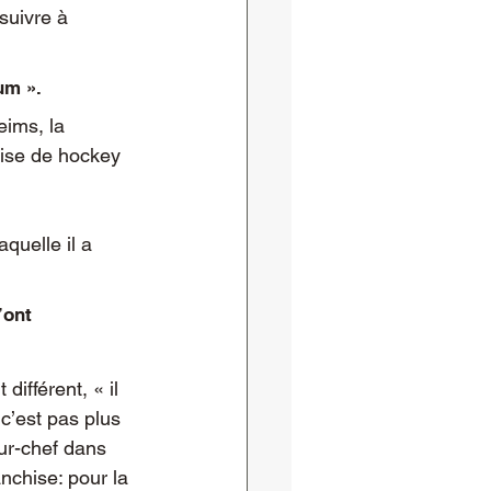
suivre à 
ium ».
eims, la 
aise de hockey 
quelle il a 
’ont 
c’est pas plus 
ur-chef dans 
nchise: pour la 