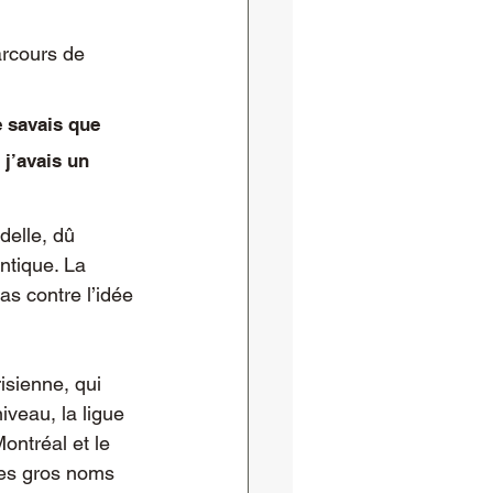
arcours de 
e savais que 
 j’avais un 
delle, dû 
ntique. La 
as contre l’idée 
isienne, qui 
iveau, la ligue 
ntréal et le 
ues gros noms 