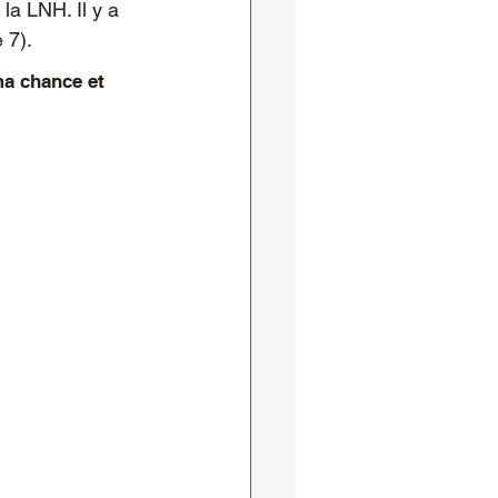
la LNH. Il y a 
 7). 
ma chance et 