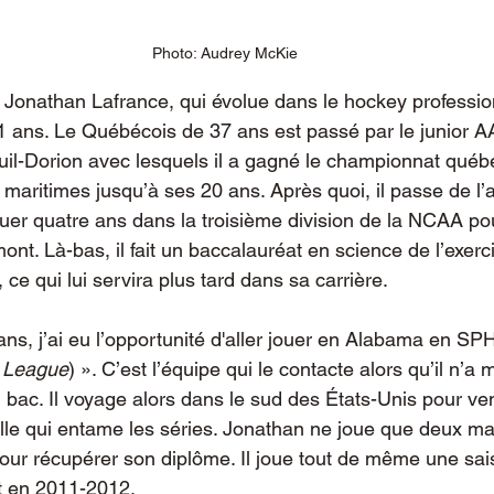
Photo: Audrey McKie
 Jonathan Lafrance, qui évolue dans le hockey profession
 ans. Le Québécois de 37 ans est passé par le junior A
il-Dorion avec lesquels il a gagné le championnat québ
s maritimes jusqu’à ses 20 ans. Après quoi, il passe de l’a
jouer quatre ans dans la troisième division de la NCAA po
nt. Là-bas, il fait un baccalauréat en science de l’exerci
 ce qui lui servira plus tard dans sa carrière. 
ns, j’ai eu l’opportunité d'aller jouer en Alabama en SP
y League
) ». 
C’est l’équipe qui le contacte alors qu’il n’a
bac. Il voyage alors dans le sud des États-Unis pour veni
le qui entame les séries. Jonathan ne joue que deux ma
pour récupérer son diplôme. Il joue tout de même une sa
it en 2011-2012.