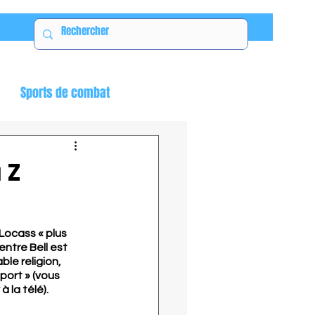
Sports de combat
 Z
Locass « plus 
entre Bell est 
le religion, 
port » (vous 
 la télé).