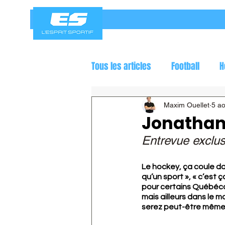
Tous les articles
Football
H
Jeux olympiques
Course a
Maxim Ouellet
5 a
Jonathan 
Entrevue exclus
Le hockey, ça coule da
qu’un sport », « c’est 
pour certains Québécoi
mais ailleurs dans le m
serez peut-être même s