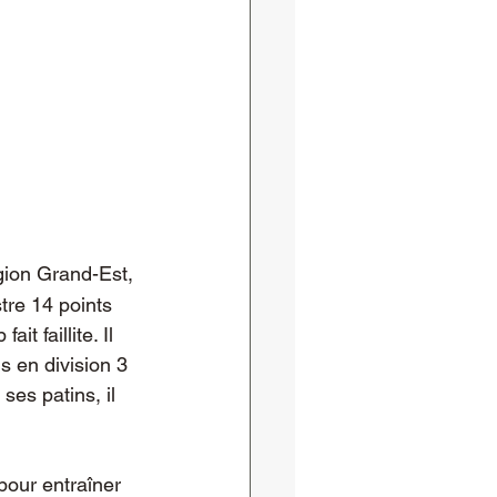
ion Grand-Est, 
tre 14 points 
t faillite. Il 
 en division 3 
ses patins, il 
our entraîner 