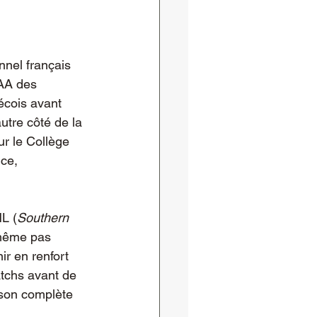
nel français 
AA des 
écois avant 
utre côté de la 
ur le Collège 
ce, 
HL (
Southern 
 même pas 
r en renfort 
tchs avant de 
ison complète 