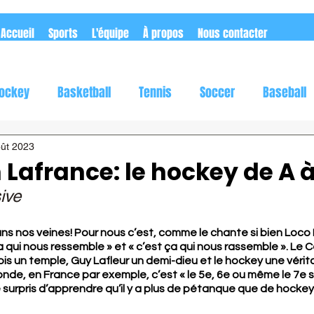
Accueil
Sports
L'équipe
À propos
Nous contacter
ockey
Basketball
Tennis
Soccer
Baseball
utomobile
Rugby
Flag football
oût 2023
Lafrance: le hockey de A à
ive
ns nos veines! Pour nous c’est, comme le chante si bien Loco 
ça qui nous ressemble » et « c’est ça qui nous rassemble ». Le C
s un temple, Guy Lafleur un demi-dieu et le hockey une véritab
onde, en France par exemple, c’est « le 5e, 6e ou même le 7e s
urpris d’apprendre qu’il y a plus de pétanque que de hockey à