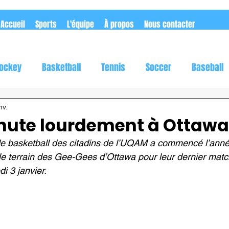
Accueil
Sports
L'équipe
À propos
Nous contacter
ockey
Basketball
Tennis
Soccer
Baseball
utomobile
Rugby
Flag football
nv.
hute lourdement à Ottawa
de basketball des citadins de l’UQAM a commencé l’ann
e terrain des Gee-Gees d’Ottawa pour leur dernier match
i 3 janvier.