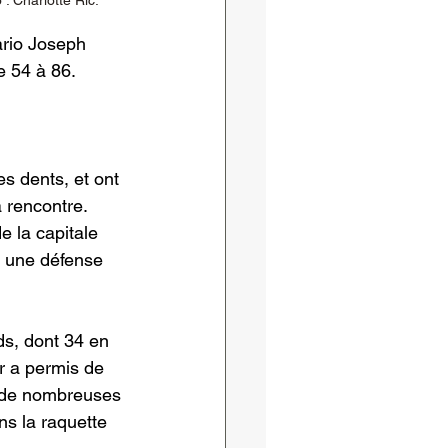
: Charlotte Ric.
ario Joseph 
e 54 à 86.
s dents, et ont 
 rencontre. 
e la capitale 
à une défense 
ds, dont 34 en 
ur a permis de 
nt de nombreuses 
s la raquette 