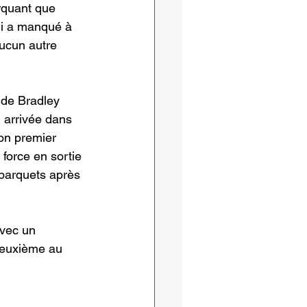
rquant que 
ui a manqué à 
aucun autre 
 de Bradley 
 arrivée dans 
son premier 
force en sortie 
 parquets après 
avec un 
deuxième au 