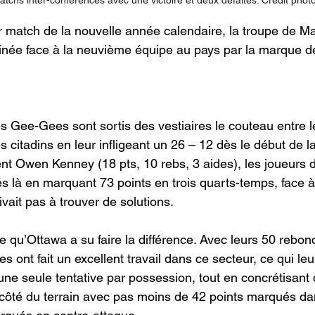
chs inter-conférences avec une victoire et deux défaites. Crédit photo 
 match de la nouvelle année calendaire, la troupe de M
linée face à la neuvième équipe au pays par la marque d
es Gee-Gees sont sortis des vestiaires le couteau entre le
 citadins en leur infligeant un 26 – 12 dès le début de la
nt Owen Kenney (18 pts, 10 rebs, 3 aides), les joueurs d
és là en marquant 73 points en trois quarts-temps, face 
ivait pas à trouver de solutions.
e qu’Ottawa a su faire la différence. Avec leurs 50 rebon
 ont fait un excellent travail dans ce secteur, ce qui le
à une seule tentative par possession, tout en concrétisa
 côté du terrain avec pas moins de 42 points marqués dan