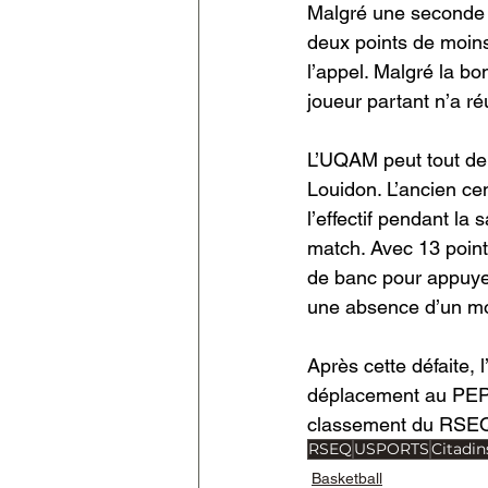
Malgré une seconde u
deux points de moins
l’appel. Malgré la b
joueur partant n’a ré
L’UQAM peut tout de 
Louidon. L’ancien cen
l’effectif pendant la
match. Avec 13 points
de banc pour appuyer 
une absence d’un mo
Après cette défaite, 
déplacement au PEPS 
classement du RSE
RSEQ
USPORTS
Citadin
Basketball