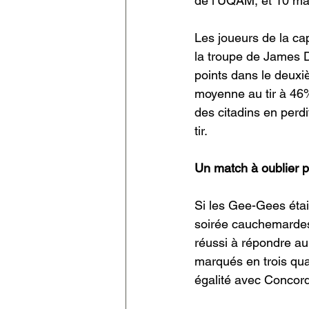
de l’UQAM, et 10 ma
Les joueurs de la ca
la troupe de James 
points dans le deuxi
moyenne au tir à 46%
des citadins en perd
tir.
Un match à oublier 
Si les Gee-Gees étaie
soirée cauchemardes
réussi à répondre au
marqués en trois qua
égalité avec Concordi