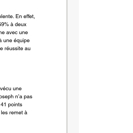
ente. En effet, 
 59% à deux 
ème avec une 
à une équipe 
e réussite au 
t vécu une 
oseph n’a pas 
41 points 
 les remet à 