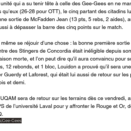
nité qui a su tenir tête à celle des Gee-Gees en ne ma
 qu’eux (26-28 pour OTT), le cinq partant des citadins l
onne sortie de McFadden Jean (13 pts, 5 rebs, 2 aides), 
ussi à dépasser la barre des cinq points sur le match.
même se réjouir d’une chose : la bonne première sortie
tre des Stingers de Concordia était inéligible depuis son
 saison morte, et l’on peut dire qu’il aura convaincu pour 
, 12 rebonds, et 1 bloc, Louidon a prouvé qu’il sera une 
Guerdy et Laforest, qui était lui aussi de retour sur les
is et demi.
l’UQAM sera de retour sur les terrains dès ce vendredi, 
de l’université Laval pour y affronter le Rouge et Or, 
Q.
s
Gee-Gees