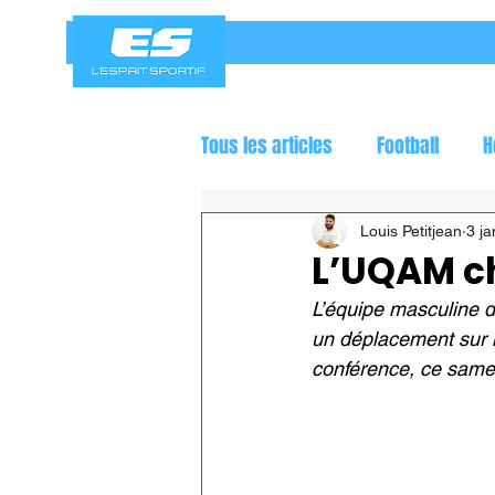
Tous les articles
Football
H
Jeux olympiques
Course a
Louis Petitjean
3 ja
L’UQAM c
L’équipe masculine 
un déplacement sur l
conférence, ce samed