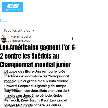
Post
Tous les articles
Maxim Ouellet
Tous les articles
5 janv. 2024
Les Américains gagnent l’or 6-
Football
2 contre les Suédois au
Hockey
Championnat mondial junior
Basketball
L’équipe des États-Unis remporte la 6e 
Tennis
médaille de son histoire au Championnat 
Soccer
mondial junior grâce à deux buts d’Isaac 
Howard. L’espoir du Lightning de Tampa 
Baseball
Bay a inscrit ses deux filets en moins de 5 
minutes en deuxième période. Gabe 
Sports de combat
Perreault, Zeev Buium, Ryan Leonard et 
Rutger McGroarty ont été les autres 
Jeux olympiques