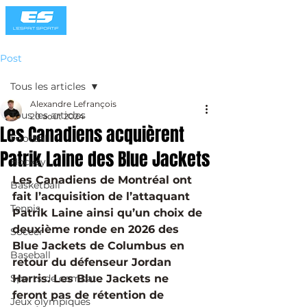
Post
Tous les articles
Alexandre Lefrançois
Tous les articles
20 août 2024
Les Canadiens acquièrent
Football
Patrik Laine des Blue Jackets
Hockey
Les Canadiens de Montréal ont 
Basketball
fait l’acquisition de l’attaquant 
Tennis
Patrik Laine ainsi qu’un choix de 
deuxième ronde en 2026 des 
Soccer
Blue Jackets de Columbus en 
Baseball
retour du défenseur Jordan 
Sports de combat
Harris. Les Blue Jackets ne 
feront pas de rétention de 
Jeux olympiques