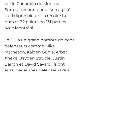
par le Canadien de Montréal. 
Surtout reconnu pour son agilité 
sur la ligne bleue, il a récolté huit 
buts et 32 points en 131 parties 
avec Montréal.
Le CH a un grand nombre de bons 
défenseurs comme Mike 
Matheson, Kaiden Guhle, Arber 
Xhekaj, Jayden Struble, Justin 
Barron et David Savard. Ils ont 
aussi des jeunes défenseurs qui 
vont tenter de jouer cette année 
comme Lane Hutson, Logan 
Mailloux et David Reinbacher. 
Donc, Montréal a pu se permettre 
de se départir d’un de leurs jeunes 
défenseurs dans une transaction 
comme celle-ci.