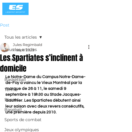
Post
Tous les articles
Jules Regimbald
Tous les articles
11 sept. 2023
Les Spartiates s’inclinent à
Football
domicile
Hockey
Le Notre-Dame du Campus Notre-Dame-
Basketball
de-Foy a vaincu le Vieux Montréal par la 
marque de 26 à 11, le samedi 9 
Tennis
septembre à 19h30 au Stade Jacques-
Soccer
Gauthier. Les Spartiates débutent ainsi 
leur saison avec deux revers consécutifs, 
Baseball
une première depuis 2010.
Sports de combat
Jeux olympiques