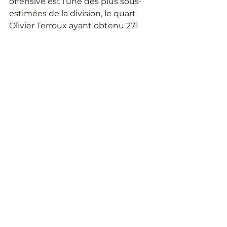
offensive est l’une des plus sous-
estimées de la division, le quart 
Olivier Terroux ayant obtenu 271 
verges et 3 passes de touché lors 
du premier match de l’année 
contre le Cégep Garneau. 
Football
Football Québec
Spartiates
CVM
Vieux Montréal
Football
Voir tout
Posts récents