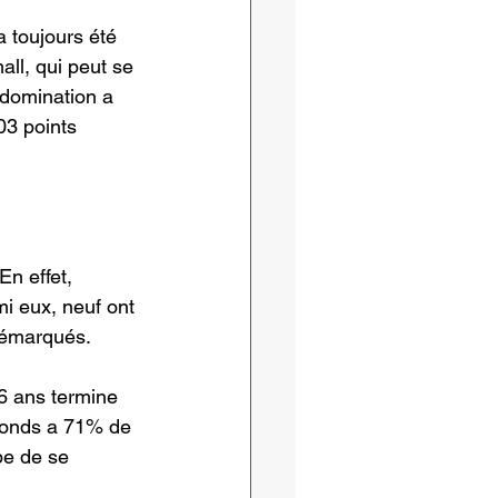
 toujours été 
ll, qui peut se 
 domination a 
03 points 
En effet, 
i eux, neuf ont 
 démarqués.
6 ans termine 
bonds a 71% de 
pe de se 