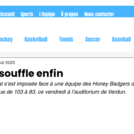
Accueil
Sports
L'équipe
À propos
Nous contacter
ockey
Basketball
Tennis
Soccer
Baseball
utomobile
Rugby
Flag football
oût 2025
souffle enfin
éal s’est imposée face à une équipe des Honey Badgers 
que de 103 à 83, ce vendredi à l’auditorium de Verdun.