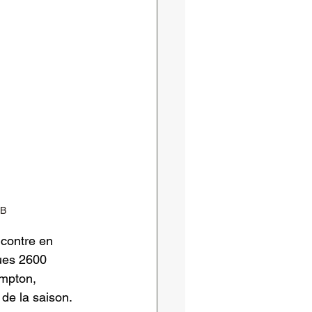
CB
ncontre en 
ques 2600 
mpton, 
 de la saison.