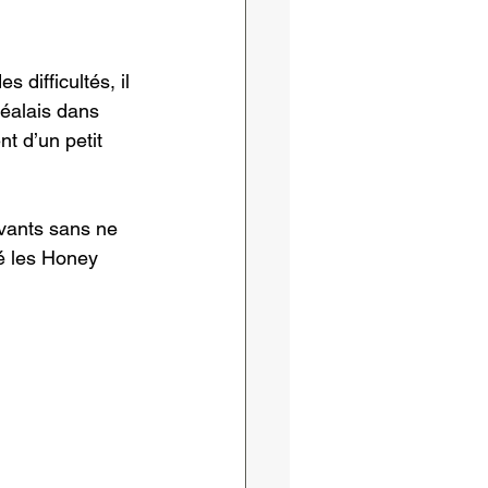
difficultés, il 
éalais dans 
t d’un petit 
evants sans ne 
é les Honey 