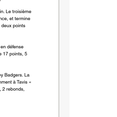
n. Le troisième 
nce, et termine 
 deux points 
 en défense 
e 17 points, 5 
ey Badgers. La 
ment à Tavis « 
, 2 rebonds, 