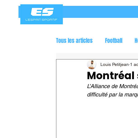
Tous les articles
Football
H
Jeux olympiques
Course a
Louis Petitjean
1 a
Montréal 
L’Alliance de Montr
difficulté par la mar