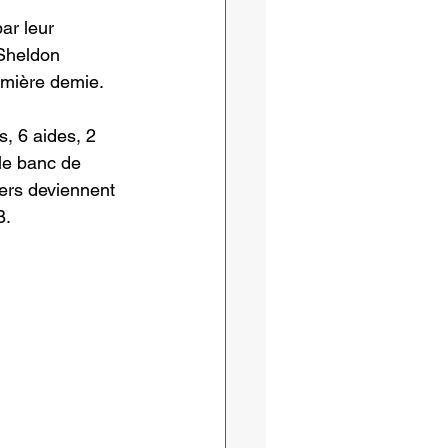
ar leur 
 Sheldon 
remière demie. 
, 6 aides, 2 
le banc de 
ers deviennent 
B. 