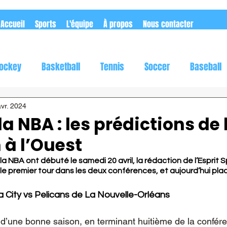
Accueil
Sports
L'équipe
À propos
Nous contacter
ockey
Basketball
Tennis
Soccer
Baseball
utomobile
Rugby
Flag football
vr. 2024
la NBA : les prédictions de 
 à l’Ouest
 la NBA ont débuté le samedi 20 avril, la rédaction de l’Esprit S
le premier tour dans les deux conférences, et aujourd’hui plac
City vs Pelicans de La Nouvelle-Orléans
 d’une bonne saison, en terminant huitième de la confér