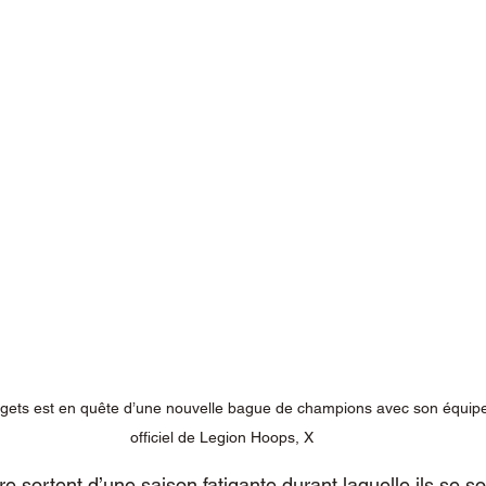
gets est en quête d’une nouvelle bague de champions avec son équipe
officiel de Legion Hoops, X
e sortent d’une saison fatigante durant laquelle ils se 