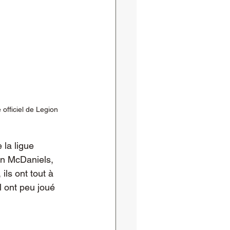
fficiel de Legion 
 la ligue 
en McDaniels, 
ils ont tout à 
l ont peu joué 