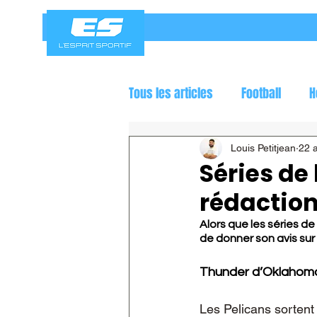
Tous les articles
Football
H
Jeux olympiques
Course a
Louis Petitjean
22 a
Séries de 
rédaction
Alors que les séries de
de donner son avis sur 
Thunder d’Oklahoma 
Les Pelicans sortent