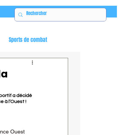
Sports de combat
la
portif a décidé 
e à l’Ouest !
ence Ouest 