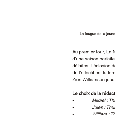
La fougue de la jeune
Au premier tour, La 
d’une saison parfaite
défaites. L’éclosion
de l’effectif est la 
Zion Williamson jusq
Le choix de la rédac
-              
Mikael : Th
-              
Jules : Thu
-              
William : T