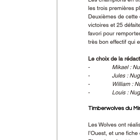
les trois premières 
Deuxièmes de cette d
victoires et 25 défai
favori pour remporte
très bon effectif qui 
Le choix de la rédac
-              
Mikael : Nu
-              
Jules : Nug
-              
William : N
-              
Louis : Nug
Timberwolves du Mi
Les Wolves ont réalis
l’Ouest, et une fiche