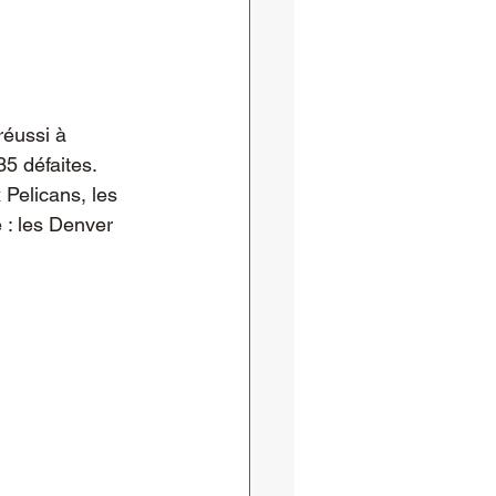
réussi à 
5 défaites. 
 Pelicans, les 
 : les Denver 