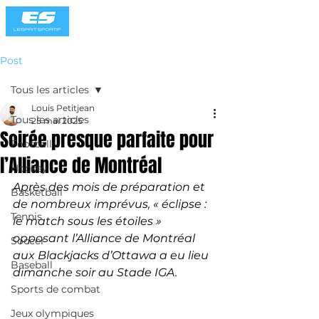
Post
Tous les articles
Louis Petitjean
Tous les articles
25 mai 2025
Soirée presque parfaite pour
Football
l’Alliance de Montréal
Hockey
Après des mois de préparation et 
Basketball
de nombreux imprévus, « éclipse : 
Tennis
le match sous les étoiles » 
opposant l’Alliance de Montréal 
Soccer
aux Blackjacks d’Ottawa a eu lieu 
Baseball
dimanche soir au Stade IGA.
Sports de combat
Jeux olympiques