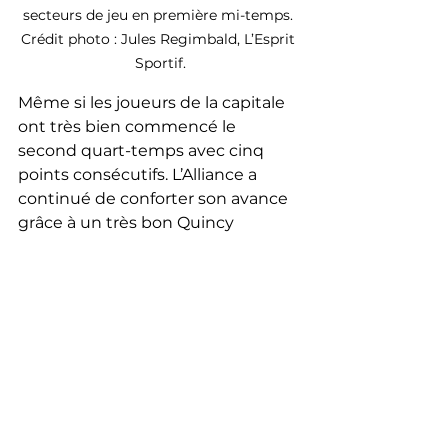
secteurs de jeu en première mi-temps. 
Crédit photo : Jules Regimbald, L’Esprit 
Sportif.
Même si les joueurs de la capitale 
ont très bien commencé le 
second quart-temps avec cinq 
points consécutifs. L’Alliance a 
continué de conforter son avance 
grâce à un très bon Quincy 
Guerrier (12 pts, 1 reb, 2 passes), 
mais surtout un excellent Ben 
Stevens en sortie de banc (16 pts, 
4 reb, 8/8 au tir), qui ont permis à 
leur équipe de compter 23 points 
d’avance à la pause, au grand 
plaisir des partisans.
Au vu de cette situation inédite 