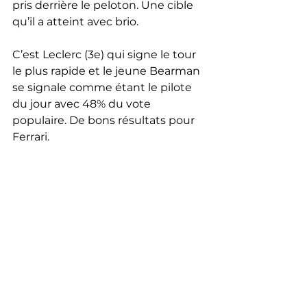
pris derrière le peloton. Une cible 
qu’il a atteint avec brio.
C’est Leclerc (3e) qui signe le tour 
le plus rapide et le jeune Bearman 
se signale comme étant le pilote 
du jour avec 48% du vote 
populaire. De bons résultats pour 
Ferrari.
Max Verstappen n’a pas perdu 
depuis Singapour (en septembre 
dernier), il tentera de poursuivre 
sur sa lancée le 24 mars en 
Australie.
F1
Course automobile
Ferrari
Oliver Bearman
Course automobile