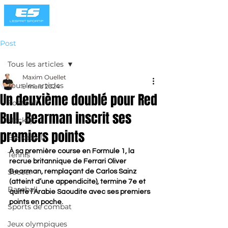
Post
Tous les articles
Maxim Ouellet
Tous les articles
9 mars 2024
Un deuxième doublé pour Red
Football
Bull, Bearman inscrit ses
Hockey
premiers points
Basketball
À sa première course en Formule 1, la 
Tennis
recrue britannique de Ferrari Oliver 
Soccer
Bearman, remplaçant de Carlos Sainz 
(atteint d’une appendicite), termine 7e et 
Baseball
quitte l’Arabie Saoudite avec ses premiers 
points en poche
.
Sports de combat
Jeux olympiques