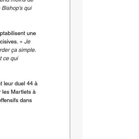
e Bishop's qui 
ptabilisent une 
cisives. « 
Je 
rder ça simple. 
t ce qui 
 leur duel 44 à 
les Martlets à 
offensifs dans 