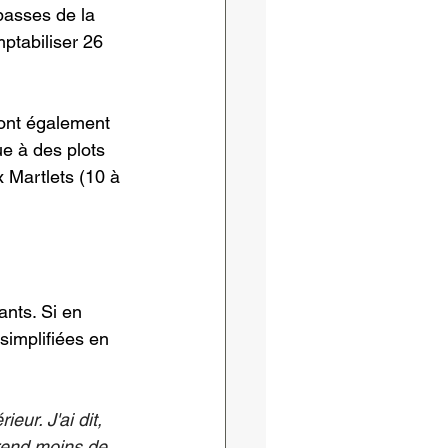
passes de la 
ptabiliser 26 
 ont également 
e à des plots 
x Martlets (10 à 
nts. Si en 
simplifiées en 
eur. J'ai dit, 
prend moins de 