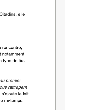
tadins, elle 
 rencontre, 
uit notamment 
 type de tirs 
 au premier 
nous rattrapent 
s’ajoute le fait 
re mi-temps. 