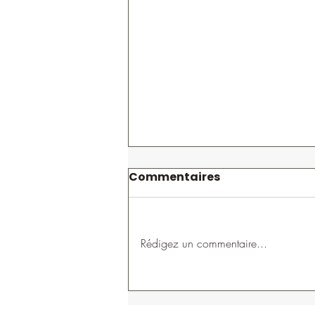
Commentaires
Rédigez un commentaire...
Montréal fait tomber les
rois de l’Ouest