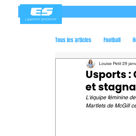
Tous les articles
Football
H
Jeux olympiques
Course a
Louise Petit
29 janv
Usports :
et stagna
L'équipe féminine de
Martlets de McGill ce