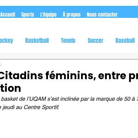
Accueil
Sports
L'équipe
À propos
Nous contacter
ockey
Basketball
Tennis
Soccer
Baseball
utomobile
Rugby
Flag football
.
 Citadins féminins, entre 
tion
 basket de l’UQAM s’est inclinée par la marque de 50 à 
 jeudi au Centre Sportif. 