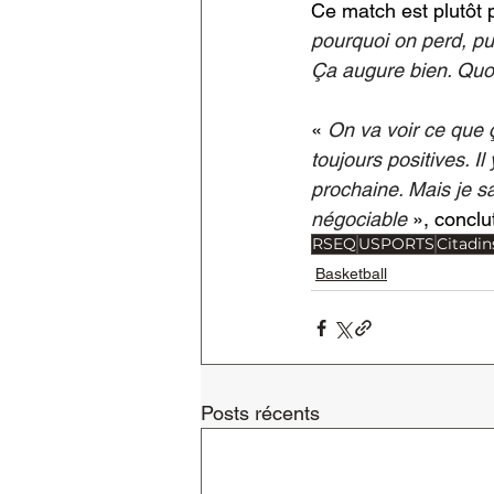
Ce match est plutôt p
pourquoi on perd, pu
Ça augure bien. Quoi q
«
On va voir ce que ç
toujours positives. Il
prochaine. Mais je sa
négociable
 », conclut
RSEQ
USPORTS
Citadin
Basketball
Posts récents