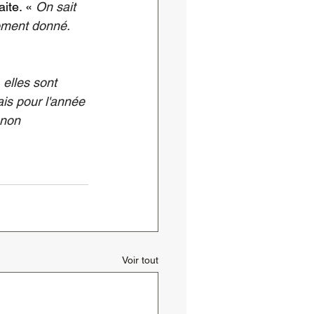
ite. « 
On sait 
oment donné. 
elles sont 
ais pour l'année 
 non 
Voir tout