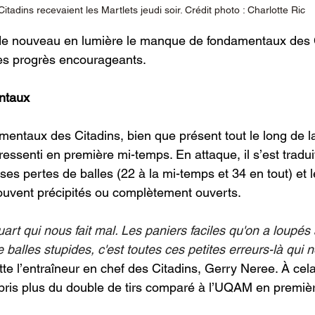
Citadins recevaient les Martlets jeudi soir. Crédit photo : Charlotte Ric
 de nouveau en lumière le manque de fondamentaux des Ci
s progrès encourageants. 
ntaux 
ntaux des Citadins, bien que présent tout le long de la
ressenti en première mi-temps. En attaque, il s’est trad
es pertes de balles (22 à la mi-temps et 34 en tout) et le
ouvent précipités ou complètement ouverts.
quart qui nous fait mal. Les paniers faciles qu'on a loupés
e balles stupides, c'est toutes ces petites erreurs-là qui 
tte l’entraîneur en chef des Citadins, Gerry Neree. À cela 
 pris plus du double de tirs comparé à l’UQAM en premiè