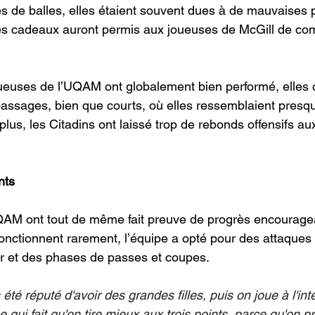
s de balles, elles étaient souvent dues à de mauvaises 
es cadeaux auront permis aux joueuses de McGill de com
oueuses de l’UQAM ont globalement bien performé, elles
assages, bien que courts, où elles ressemblaient presqu
lus, les Citadins ont laissé trop de rebonds offensifs au
nts
QAM ont tout de même fait preuve de progrès encouragea
fonctionnent rarement, l’équipe a opté pour des attaques 
eur et des phases de passes et coupes. 
é réputé d'avoir des grandes filles, puis on joue à l'intéri
ce qui fait qu'on tire mieux aux trois points, parce qu'on 