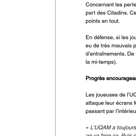
Concernant les perte
part des Citadins. C
points en tout. 
En défense, si les j
eu de très mauvais p
d’entraînements. De p
la mi-temps). 
Progrès encouragea
Les joueuses de l’U
attaque leur écrans 
passant par l’intéri
« 
L'UQAM a toujours ét
on va faire ça. Puis 