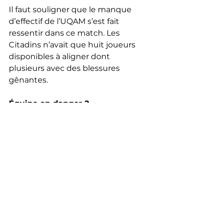
Il faut souligner que le manque 
d’effectif de l’UQAM s’est fait 
ressentir dans ce match. Les 
Citadins n’avait que huit joueurs 
disponibles à aligner dont 
plusieurs avec des blessures 
gênantes. 
Équipe en danger ?
En prenant en compte les trois 
dernières rencontres des Citadins, 
il est juste de s’interroger sur la 
suite de leur saison. Parviendront-
ils à retourner vers leur collectivité 
tant applaudie ? Pour y arriver, 
Mario Joseph compte utiliser les 
vidéos des matchs. « 
On peut 