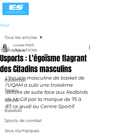
Post
Tous les articles
Louise Petit
Tous les articles
29 janv.
Usports : L'égoïsme flagrant
Football
des Citadins masculins
Hockey
L’équipe masculine de basket de 
Basketball
l’UQAM a subi une troisième 
Tennis
défaite de suite face aux Redbirds 
de McGill par la marque de 75 à 
Soccer
87, ce jeudi au Centre Sportif. 
Baseball
Sports de combat
Jeux olympiques