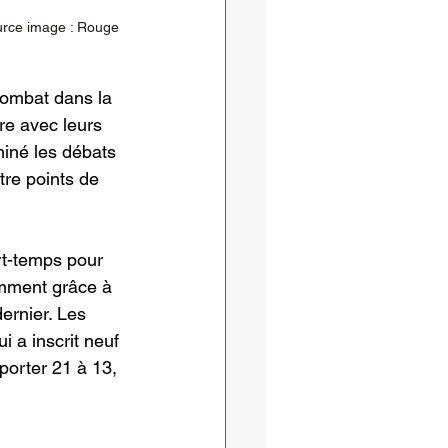
urce image : 
Rouge 
combat dans la 
re avec leurs 
iné les débats 
re points de 
rt-temps pour 
amment grâce à 
ernier. Les 
i a inscrit neuf 
porter 21 à 13, 