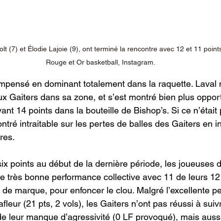
olt (7) et Élodie Lajoie (9), ont terminé la rencontre avec 12 et 11 point
Rouge et Or basketball, Instagram.
mpensé en dominant totalement dans la raquette. Laval 
ux Gaiters dans sa zone, et s’est montré bien plus oppor
vant 14 points dans la bouteille de Bishop’s. Si ce n’était
tré intraitable sur les pertes de balles des Gaiters en i
res.
ix points au début de la dernière période, les joueuses 
ne très bonne performance collective avec 11 de leurs 12
lle de marque, pour enfoncer le clou. Malgré l’excellente 
leur (21 pts, 2 vols), les Gaiters n’ont pas réussi à suiv
e leur manque d’agressivité (0 LF provoqué), mais aussi 