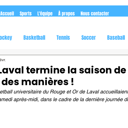
Accueil
Sports
L'équipe
À propos
Nous contacter
ockey
Basketball
Tennis
Soccer
Baseball
utomobile
Rugby
Flag football
évr.
 Laval termine la saison de
 des manières !
tball universitaire du Rouge et Or de Laval accueillaient
medi après-midi, dans le cadre de la dernière journée 