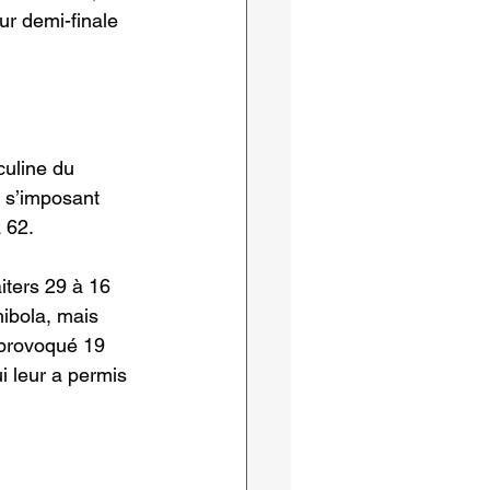
ur demi-finale 
culine du 
 s’imposant 
 62.
ters 29 à 16 
hibola, mais 
 provoqué 19 
i leur a permis 