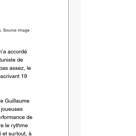
s. Source image : 
n’a accordé 
tuniste de 
 pas assez, le 
nscrivant 19 
de Guillaume 
 joueuses 
performance de 
re le rythme 
et surtout, à 