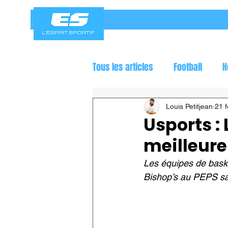
Tous les articles
Football
H
Jeux olympiques
Course a
Louis Petitjean
21 f
Usports :
meilleure
Les équipes de baske
Bishop’s au PEPS sa