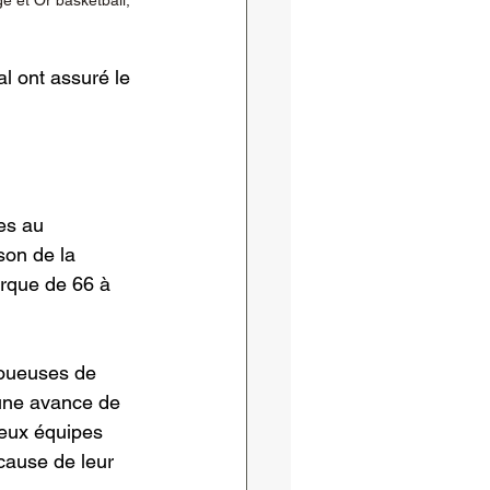
l ont assuré le 
es au 
son de la 
rque de 66 à 
joueuses de 
 une avance de 
deux équipes 
cause de leur 