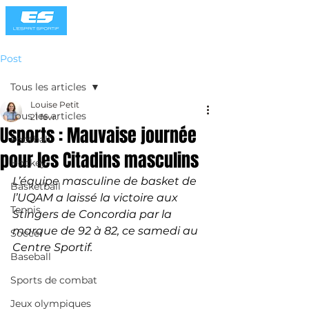
Post
Tous les articles
Louise Petit
Tous les articles
21 févr.
Usports : Mauvaise journée
Football
pour les Citadins masculins
Hockey
L’équipe masculine de basket de 
Basketball
l’UQAM a laissé la victoire aux 
Tennis
Stingers de Concordia par la 
marque de 92 à 82, ce samedi au 
Soccer
Centre Sportif.
Baseball
Sports de combat
Jeux olympiques