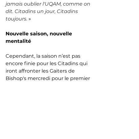
jamais oublier l'UQAM, comme on 
dit. Citadins un jour, Citadins 
toujours.
 »
Nouvelle saison, nouvelle 
mentalité
Cependant, la saison n’est pas 
encore finie pour les Citadins qui 
iront affronter les Gaiters de 
Bishop's mercredi pour le premier 
match des séries. L’équipe de 
l’UQAM remet ses compteurs à 
zéro pour l’occasion. «
Est-ce qu'on 
est content de ce qu'on a fait ? 
Non. Mais ce qu'on sait, c'est que 
la saison est finie. C'est 0-0. Ce 
qu'on veut dire, c'est une nouvelle 
saison
 », avance Mario Joseph. 