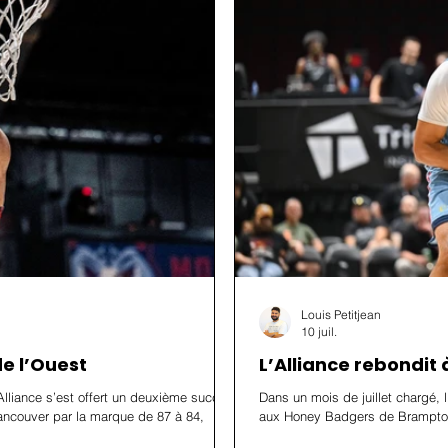
Louis Petitjean
10 juil.
de l’Ouest
L’Alliance rebondit 
Alliance s’est offert un deuxième succès
Dans un mois de juillet chargé, 
ancouver par la marque de 87 à 84,
aux Honey Badgers de Brampton 