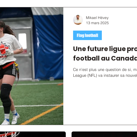
Mikael Hévey
13 mars 2025
Flag football
Une future ligue pr
football au Canad
Ce n’est plus une question de si, m
League (NFL) va instaurer sa nouv