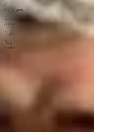
Jeux
olympiques
Course
automobile
Rugby
Flag
football