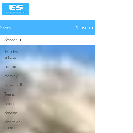
Sports
S'inscrire
Soccer
Tous les
articles
Football
Hockey
Basketball
Tennis
Soccer
Baseball
Sports de
combat