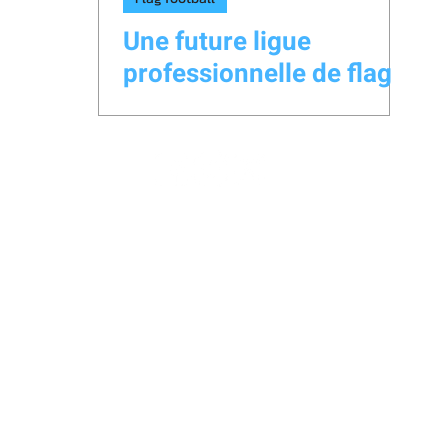
Une future ligue
professionnelle de flag
football au Canada?
lespritsportifmedia@gmail.com
© 2026 par L'Esprit Sportif