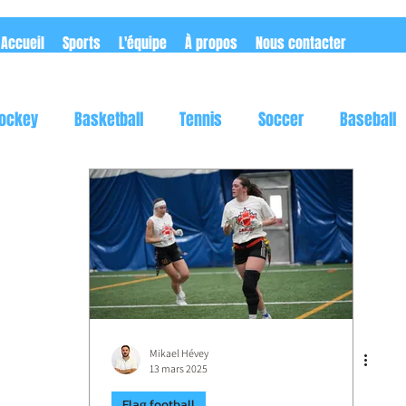
Accueil
Sports
L'équipe
À propos
Nous contacter
ockey
Basketball
Tennis
Soccer
Baseball
utomobile
Rugby
Flag football
Mikael Hévey
13 mars 2025
Flag football