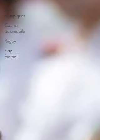
Jeux
olympiques
Course
automobile
Rugby
Flag
football