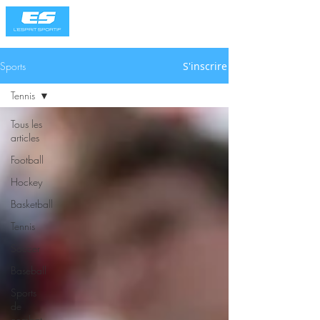
Sports
S'inscrire
Tennis
Tous les
articles
Football
Hockey
Basketball
Tennis
Soccer
Baseball
Sports
de
combat