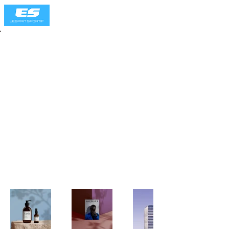
Back to Portfolio
Mon Portfolio
Bienvenue sur mon portfolio. Vous
trouverez ici une sélection de mes
travaux. Explorez mes projets pour
en savoir plus.