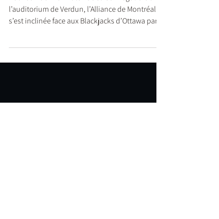
Les Blackjacks crucifient
l’Alliance
Pour son dernier match de saison régulière à
l’auditorium de Verdun, l’Alliance de Montréal
s’est inclinée face aux Blackjacks d’Ottawa par la
marque de 87 à 83, ce mercredi.