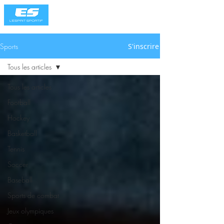
Sports
S'inscrire
Tous les articles
Tous les articles
Football
Hockey
Basketball
Tennis
Soccer
Baseball
Sports de combat
Jeux olympiques