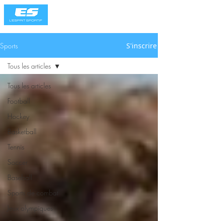
Sports
S'inscrire
Tous les articles
Tous les articles
Football
Hockey
Basketball
Tennis
Soccer
Baseball
Sports de combat
Jeux olympiques