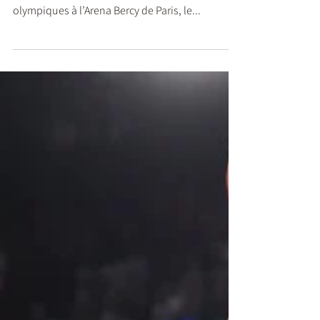
Les États-Unis se sont imposés face à la France
par la marque de 98 à 87 en finale des jeux
olympiques à l’Arena Bercy de Paris, le...