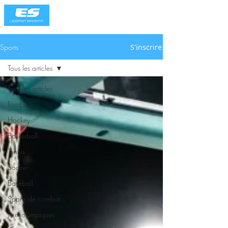
Sports
S'inscrire
Tous les articles
Tous les articles
Football
Hockey
Basketball
Tennis
Soccer
Baseball
Sports de combat
Jeux olympiques