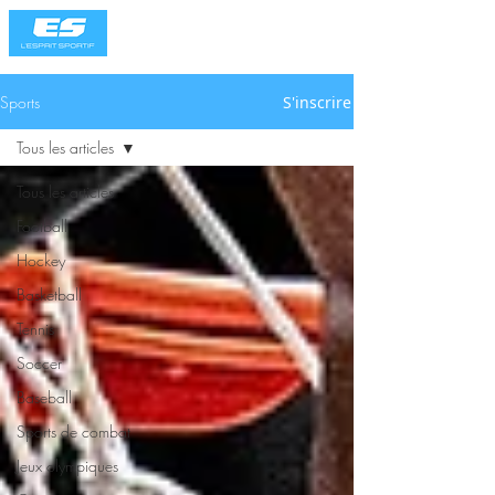
Sports
S'inscrire
Tous les articles
Tous les articles
Football
Hockey
Basketball
Tennis
Soccer
Baseball
Sports de combat
Jeux olympiques