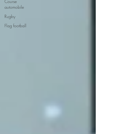
Course
automobile
Rugby
Flag football