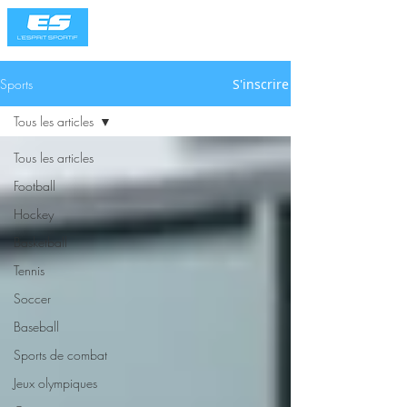
Sports
S'inscrire
Tous les articles
Tous les articles
Football
Hockey
Basketball
Tennis
Soccer
Baseball
Sports de combat
Jeux olympiques