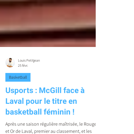
Louis Petitjean
25 févr.
Basketball
Usports : McGill face à
Laval pour le titre en
basketball féminin !