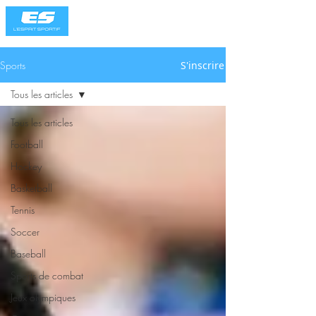
Sports
S'inscrire
Tous les articles
Tous les articles
Football
Hockey
Basketball
Tennis
Soccer
Baseball
Sports de combat
Jeux olympiques