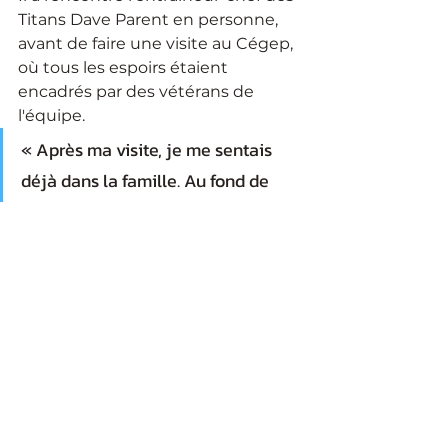
Titans Dave Parent en personne, 
avant de faire une visite au Cégep, 
où tous les espoirs étaient 
encadrés par des vétérans de 
l'équipe. 
« Après ma visite, je me sentais 
déjà dans la famille. Au fond de 
moi, je savais que je voulais aller à 
Limoilou », affirme Lemay.
Léonard Lemay se trouvera en 
terrain familier à sa première 
année avec Limoilou. Le porteur 
de ballon Joey Marcotte, qui a fait 
partie de l'équipe d'étoiles du 
RSEQ après avoir obtenu 838 
verges de course et 5 touchés la 
saison dernière, sera de retour 