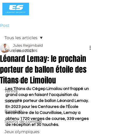
Post
Tous les articles
Jules Regimbald
Tous les articles
8 déc. 2023
Léonard Lemay: le prochain
Football
porteur de ballon étoile des
Hockey
Titans de Limoilou
Basketball
Les Titans du Cégep Limoilou ont frappé un 
Tennis
grand coup en faisant l'acquisition du 
Soccer
convoité porteur de ballon Léonard Lemay. 
En 2023 pour les Centaures de l'École 
Baseball
secondaire de la Courvilloise, Lemay a 
obtenu 1720 verges de course, 339 verges 
Sports de combat
de réception et 30 touchés. 
Jeux olympiques