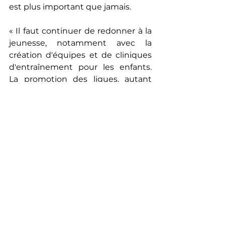
est plus important que jamais.
« 
Il faut continuer de redonner à la 
jeunesse, notamment avec la 
création d'équipes et de cliniques 
d'entraînement pour les enfants. 
La promotion des ligues, autant 
celles pour le plaisir que celles 
compétitives, est également 
importante pour l'essor et le niveau 
de compétition du sport. 
»
Du talent à revendre
Au dernier championnat 
international de flag de la NFL 
présenté lors de la fin de semaine 
du Pro Bowl, l’équipe Flight School 
fondée en 2017 à Montréal, 
composée de jeunes garçons et de 