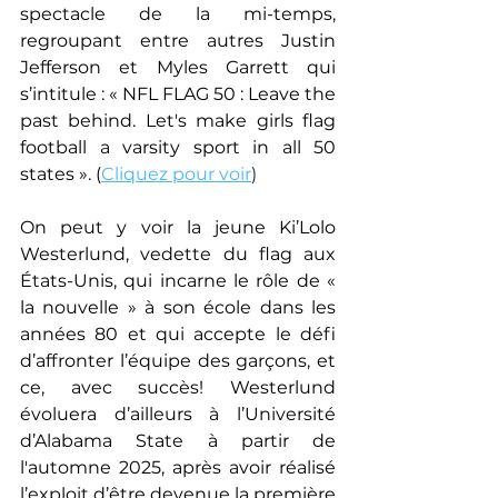
spectacle de la mi-temps, 
regroupant entre autres Justin 
Jefferson et Myles Garrett qui 
s’intitule : « NFL FLAG 50 : 
Leave the 
past behind. Let's make girls flag 
football a varsity sport in all 50 
states 
». (
Cliquez pour voir
)
On peut y voir la jeune Ki’Lolo 
Westerlund, vedette du flag aux 
États-Unis, qui incarne le rôle de 
« 
la nouvelle 
» à son école dans les 
années 80 et qui accepte le défi 
d’affronter l’équipe des garçons, et 
ce, avec succès! 
Westerlund 
évoluera d’ailleurs à l’Université 
d’Alabama State à partir de 
l'automne 2025, après avoir réalisé 
l’exploit d’être devenue la première 