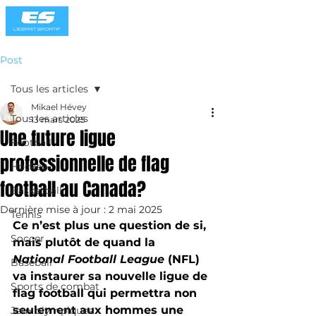
Post
Tous les articles
Mikael Hévey
Tous les articles
13 mars 2025
Une future ligue
Football
professionnelle de flag
Hockey
football au Canada?
Basketball
Dernière mise à jour :
2 mai 2025
Tennis
Ce n’est plus une question de si, 
Soccer
mais plutôt de quand la 
National Football League
 (NFL) 
Baseball
va instaurer sa nouvelle ligue de 
Sports de combat
flag football qui permettra non 
seulement aux hommes une 
Jeux olympiques