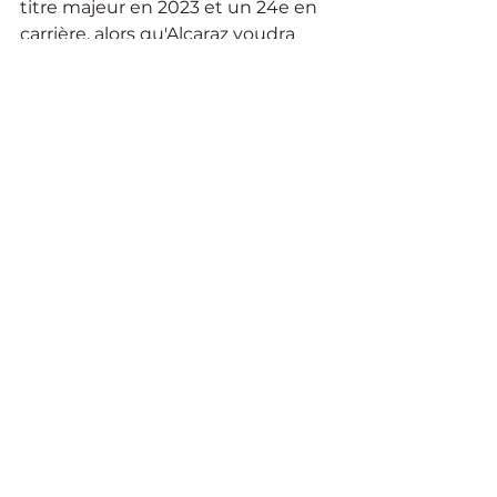
titre majeur en 2023 et un 24e en 
carrière, alors qu'Alcaraz voudra 
venger sa défaite subie à Roland-
Garros aux mains du Serbe. Un 
duel à ne pas manquer...
Tennis
Carlos Alcaraz
Wimbledon
Tennis
Voir tout
Posts récents