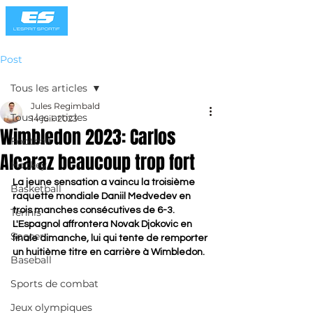
Post
Tous les articles
Jules Regimbald
Tous les articles
14 juil. 2023
Wimbledon 2023: Carlos
Football
Alcaraz beaucoup trop fort
Hockey
La jeune sensation a vaincu la troisième 
Basketball
raquette mondiale Daniil Medvedev en 
trois manches consécutives de 6-3. 
Tennis
L'Espagnol affrontera Novak Djokovic en 
Soccer
finale dimanche, lui qui tente de remporter 
un huitième titre en carrière à Wimbledon.
Baseball
Sports de combat
Jeux olympiques