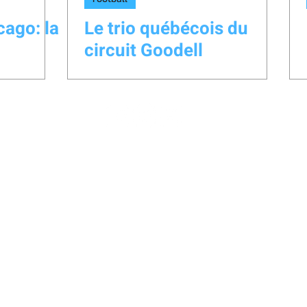
cago: la
Le trio québécois du
circuit Goodell
lespritsportifmedia@gmail.com
© 2026 par L'Esprit Sportif