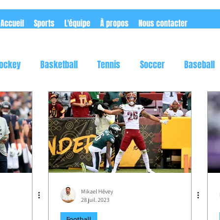
Accueil
Sports
L'équipe
À propos
Nous contacter
ockey
Basketball
Tennis
Soccer
Baseball
utomobile
Rugby
Flag football
Mikael Hévey
28 juil. 2023
Football