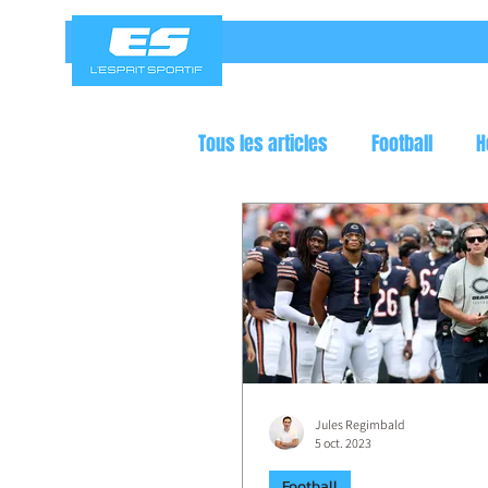
Tous les articles
Football
H
Jeux olympiques
Course a
Jules Regimbald
5 oct. 2023
Football