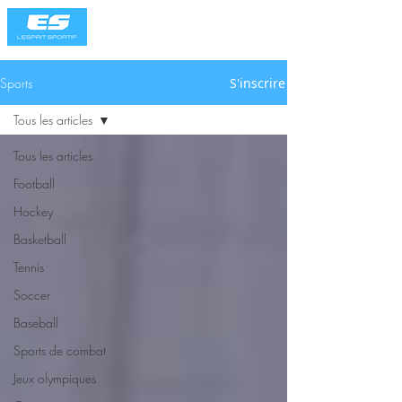
Sports
S'inscrire
Tous les articles
Tous les articles
Football
Hockey
Basketball
Tennis
Soccer
Baseball
Sports de combat
Jeux olympiques