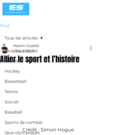
Post
Tous les articles
Maxim Ouellet
Tous les articles
29 juil. 2024
Allier le sport et l’histoire
Football
Hockey
Basketball
Tennis
Soccer
Baseball
Sports de combat
Crédit : Simon Hogue
Jeux olympiques