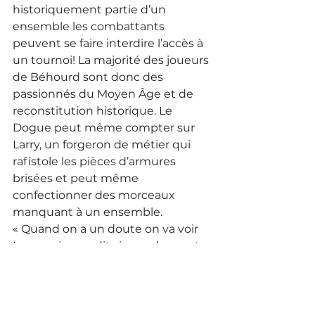
historiquement partie d’un 
ensemble les combattants 
peuvent se faire interdire l’accès à 
un tournoi! La majorité des joueurs 
de Béhourd sont donc des 
passionnés du Moyen Âge et de 
reconstitution historique. Le 
Dogue peut même compter sur 
Larry, un forgeron de métier qui 
rafistole les pièces d’armures 
brisées et peut même 
confectionner des morceaux 
manquant à un ensemble. 
« Quand on a un doute on va voir 
Larry qui nous dit si ce qu’on porte 
va être accepté ou non […] il a un 
grand livre dans lequel il y a toutes 
les sortes d’armures qui ont été 
portées » nous raconte Marie-Soleil.