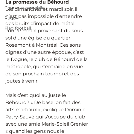
La promesse du Béhourd
Course automobile
Les dimanches et mardi soir, il 
n’est pas impossible d’entendre 
Rugby
des bruits d’impact de métal 
Flag football
contre métal provenant du sous-
sol d’une église du quartier 
Rosemont à Montréal. Ces sons 
dignes d’une autre époque, c’est 
le Dogue, le club de Béhourd de la 
métropole, qui s’entraine en vue 
de son prochain tournoi et des 
joutes à venir.
Mais c’est quoi au juste le 
Béhourd? « De base, on fait des 
arts martiaux », explique Dominic 
Patry-Sauvé qui s’occupe du club 
avec une amie Marie-Soleil Grenier 
« quand les gens nous le 