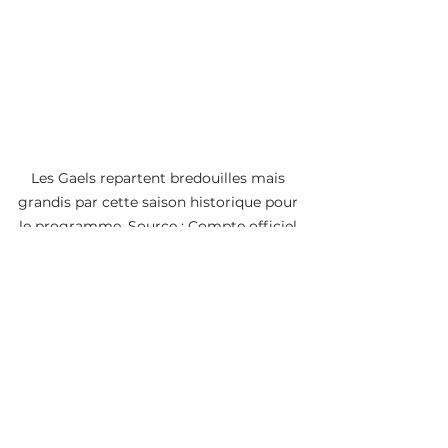
Les Gaels repartent bredouilles mais 
grandis par cette saison historique pour 
le programme. Source : Compte officiel 
des Gaels de Queen’s, X
Cette défaite met un frein à 
l’incroyable saison des Gaels, qui 
ont terminé premier de la 
conférence est de l’OUA avec une 
fiche de 19 victoires pour trois 
défaites, avant de remporter le 