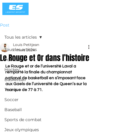
Post
Tous les articles
Louis Petitjean
Tous les articles
11 mars 2024
Le Rouge et Or dans l’histoire
Football
Le Rouge et or de l’université Laval a 
Hockey
remporté la finale du championnat 
national de basketball en s’imposant face 
Basketball
aux Gaels de l’université de Queen’s sur la 
Tennis
marque de 77 à 71.
Soccer
Baseball
Sports de combat
Jeux olympiques