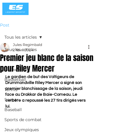
Post
Tous les articles
Jules Regimbald
Tous les articles
2 févr. 2024
Premier jeu blanc de la saison
Football
pour Riley Mercer
Hockey
Le gardien de but des Voltigeurs de 
Basketball
Drummondville Riley Mercer a signé son 
premier blanchissage de la saison, jeudi 
Tennis
face au Drakkar de Baie-Comeau. Le 
Soccer
cerbère a repoussé les 27 tirs dirigés vers 
lui.
Baseball
Sports de combat
Jeux olympiques