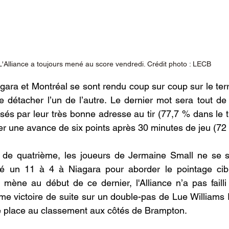
L'Alliance a toujours mené au score vendredi. Crédit photo : LECB
agara et Montréal se sont rendu coup sur coup sur le terr
e détacher l’un de l’autre. Le dernier mot sera tout d
és par leur très bonne adresse au tir (77,7 % dans le tr
er une avance de six points après 30 minutes de jeu (72
de quatrième, les joueurs de Jermaine Small ne se so
ligé un 11 à 4 à Niagara pour aborder le pointage cibl
e mène au début de ce dernier, l'Alliance n’a pas failli 
e victoire de suite sur un double-pas de Lue Williams III
e place au classement aux côtés de Brampton.