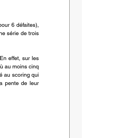
our 6 défaites), 
e série de trois 
n effet, sur les 
où au moins cinq 
 au scoring qui 
a pente de leur 