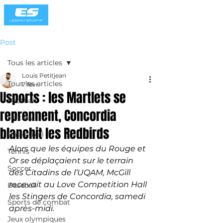
Post
Tous les articles
Louis Petitjean
Tous les articles
7 févr.
Usports : les Martlets se
Football
reprennent, Concordia
Hockey
blanchit les Redbirds
Basketball
Alors que les équipes du Rouge et 
Tennis
Or se déplaçaient sur le terrain 
Soccer
des Citadins de l’UQAM, McGill 
recevait au Love Competition Hall 
Baseball
les Stingers de Concordia, samedi 
Sports de combat
après-midi.
Jeux olympiques